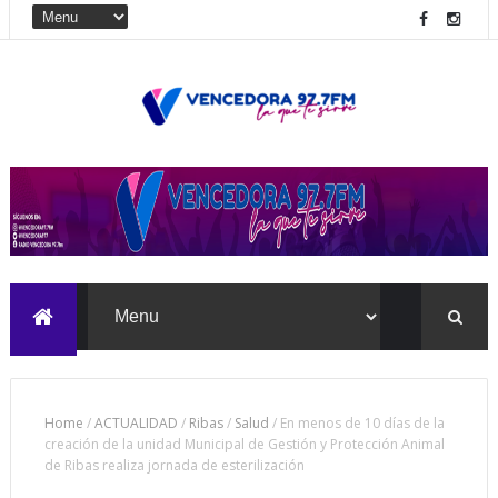
Home
/
ACTUALIDAD
/
Ribas
/
Salud
/
En menos de 10 días de la
creación de la unidad Municipal de Gestión y Protección Animal
de Ribas realiza jornada de esterilización