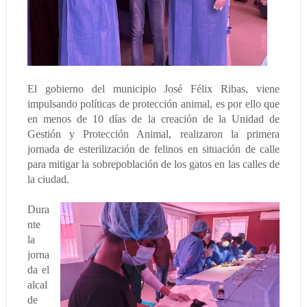
El gobierno del municipio José Félix Ribas, viene
impulsando políticas de protección animal, es por ello que
en menos de 10 días de la creación de la Unidad de
Gestión y Protección Animal, realizaron la primera
jornada de esterilización de felinos en situación de calle
para mitigar la sobrepoblación de los gatos en las calles de
la ciudad.
Dura
nte
la
jorna
da el
alcal
de