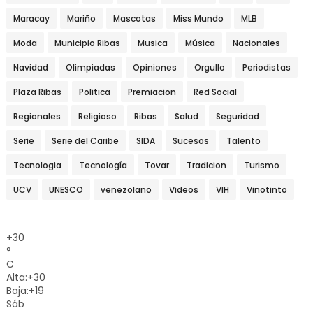
Maracay
Mariño
Mascotas
Miss Mundo
MLB
Moda
Municipio Ribas
Musica
Música
Nacionales
Navidad
Olimpiadas
Opiniones
Orgullo
Periodistas
Plaza Ribas
Politica
Premiacion
Red Social
Regionales
Religioso
Ribas
Salud
Seguridad
Serie
Serie del Caribe
SIDA
Sucesos
Talento
Tecnologia
Tecnología
Tovar
Tradicion
Turismo
UCV
UNESCO
venezolano
Videos
VIH
Vinotinto
+
30
°
C
Alta:
+
30
Baja:
+
19
Sáb