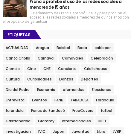
Francia prohíbe el uso de las redes sociales a
menores de 15 años
El Parlamento de Francia aprobó una ley para prohibir el
acceso a las redes sociales a menores de quince años con
el propósito de garantizar...
ETIQUETAS
ACTUALIDAD
Aragua
Beisbol
Boda
cablepar
Canta Criolla
Carnaval
Carnavales
Celebración
Ciencia
Cine
CNE
Concierto
Criollohouse
Cultura
Curiosidades
Danzas
Deportes
Dia del Padre
Economía
efemerides
Elecciones
Entrevista
Eventos
FANB
FARADULA
Farandula
farándula
Ferias de San José
FreeCovers
futbol
Gastronomia
Grammy
Internacionales
INTT
investigacion
IVIC
Japon
Juventud
Libro
LVBP