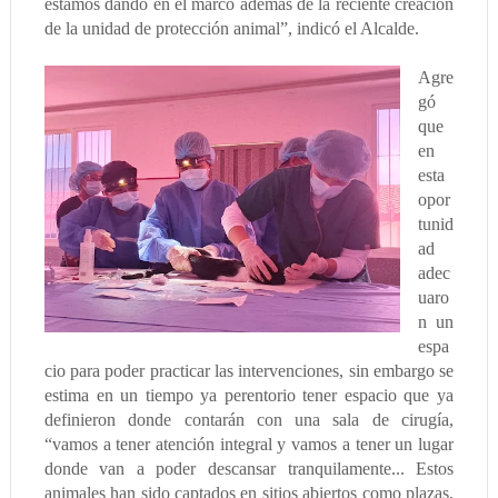
estamos dando en el marco además de la reciente creación
de la unidad de protección animal”, indicó el Alcalde.
Agre
gó
que
en
esta
opor
tunid
ad
adec
uaro
n un
espa
cio para poder practicar las intervenciones, sin embargo se
estima en un tiempo ya perentorio tener espacio que ya
definieron donde contarán con una sala de cirugía,
“vamos a tener atención integral y vamos a tener un lugar
donde van a poder descansar tranquilamente... Estos
animales han sido captados en sitios abiertos como plazas,