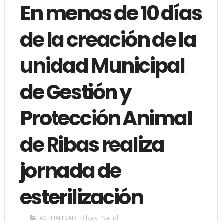
En menos de 10 días
de la creación de la
unidad Municipal
de Gestión y
Protección Animal
de Ribas realiza
jornada de
esterilización
ACTUALIDAD
,
Ribas
,
Salud