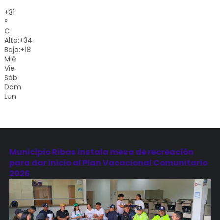
+
31
°
C
Alta:
+
34
Baja:
+
18
Mié
Vie
Sáb
Dom
Lun
Municipio Ribas instala mesa de recreación
para dar inicio al Plan Vacacional Comunitario
2026