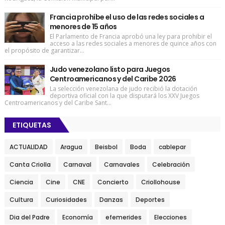
Francia prohíbe el uso de las redes sociales a
menores de 15 años
El Parlamento de Francia aprobó una ley para prohibir el
acceso a las redes sociales a menores de quince años con
el propósito de garantizar...
Judo venezolano listo para Juegos
Centroamericanos y del Caribe 2026
La selección venezolana de judo recibió la dotación
deportiva oficial con la que disputará los XXV Juegos
Centroamericanos y del Caribe Sant...
ETIQUETAS
ACTUALIDAD
Aragua
Beisbol
Boda
cablepar
Canta Criolla
Carnaval
Carnavales
Celebración
Ciencia
Cine
CNE
Concierto
Criollohouse
Cultura
Curiosidades
Danzas
Deportes
Dia del Padre
Economía
efemerides
Elecciones