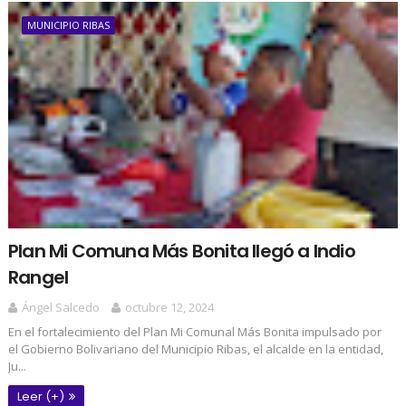
MUNICIPIO RIBAS
Plan Mi Comuna Más Bonita llegó a Indio
Rangel
Ángel Salcedo
octubre 12, 2024
En el fortalecimiento del Plan Mi Comunal Más Bonita impulsado por
el Gobierno Bolivariano del Municipio Ribas, el alcalde en la entidad,
Ju...
Leer (+)