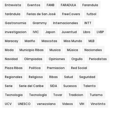
Entrevista
Eventos
FANB
FARADULA
Farandula
farándula
Ferias de San José
FreeCovers
futbol
Gastronomia
Grammy
Internacionales
INTT
investigacion
IVIC
Japon
Juventud
Libro
LVBP
Maracay
Mariño
Mascotas
Miss Mundo
MLB
Moda
Municipio Ribas
Musica
Música
Nacionales
Navidad
Olimpiadas
Opiniones
Orgullo
Periodistas
Plaza Ribas
Politica
Premiacion
Red Social
Regionales
Religioso
Ribas
Salud
Seguridad
Serie
Serie del Caribe
SIDA
Sucesos
Talento
Tecnologia
Tecnología
Tovar
Tradicion
Turismo
UCV
UNESCO
venezolano
Videos
VIH
Vinotinto