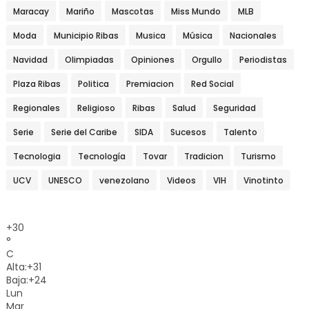
Maracay
Mariño
Mascotas
Miss Mundo
MLB
Moda
Municipio Ribas
Musica
Música
Nacionales
Navidad
Olimpiadas
Opiniones
Orgullo
Periodistas
Plaza Ribas
Politica
Premiacion
Red Social
Regionales
Religioso
Ribas
Salud
Seguridad
Serie
Serie del Caribe
SIDA
Sucesos
Talento
Tecnologia
Tecnología
Tovar
Tradicion
Turismo
UCV
UNESCO
venezolano
Videos
VIH
Vinotinto
+
30
°
C
Alta:
+
31
Baja:
+
24
Lun
Mar