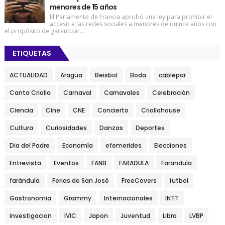
menores de 15 años
El Parlamento de Francia aprobó una ley para prohibir el
acceso a las redes sociales a menores de quince años con
el propósito de garantizar...
ETIQUETAS
ACTUALIDAD
Aragua
Beisbol
Boda
cablepar
Canta Criolla
Carnaval
Carnavales
Celebración
Ciencia
Cine
CNE
Concierto
Criollohouse
Cultura
Curiosidades
Danzas
Deportes
Dia del Padre
Economía
efemerides
Elecciones
Entrevista
Eventos
FANB
FARADULA
Farandula
farándula
Ferias de San José
FreeCovers
futbol
Gastronomia
Grammy
Internacionales
INTT
investigacion
IVIC
Japon
Juventud
Libro
LVBP