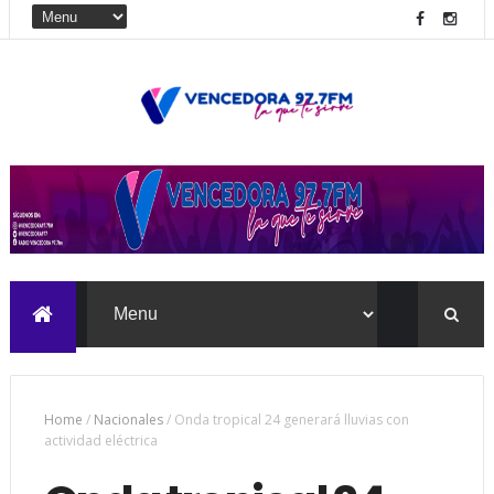
Home
/
Nacionales
/
Onda tropical 24 generará lluvias con
actividad eléctrica