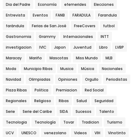
Dia del Padre
Economía
efemerides
Elecciones
Entrevista
Eventos
FANB
FARADULA
Farandula
farándula
Ferias de San José
FreeCovers
futbol
Gastronomia
Grammy
Internacionales
INTT
investigacion
IVIC
Japon
Juventud
Libro
LVBP
Maracay
Mariño
Mascotas
Miss Mundo
MLB
Moda
Municipio Ribas
Musica
Música
Nacionales
Navidad
Olimpiadas
Opiniones
Orgullo
Periodistas
Plaza Ribas
Politica
Premiacion
Red Social
Regionales
Religioso
Ribas
Salud
Seguridad
Serie
Serie del Caribe
SIDA
Sucesos
Talento
Tecnologia
Tecnología
Tovar
Tradicion
Turismo
UCV
UNESCO
venezolano
Videos
VIH
Vinotinto