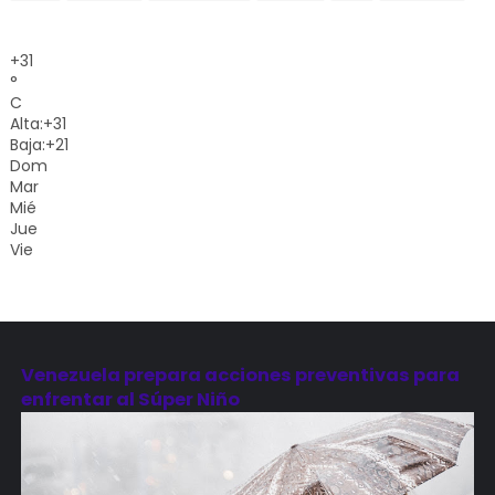
+
31
°
C
Alta:
+
31
Baja:
+
21
Dom
Mar
Mié
Jue
Vie
Venezuela prepara acciones preventivas para
enfrentar al Súper Niño