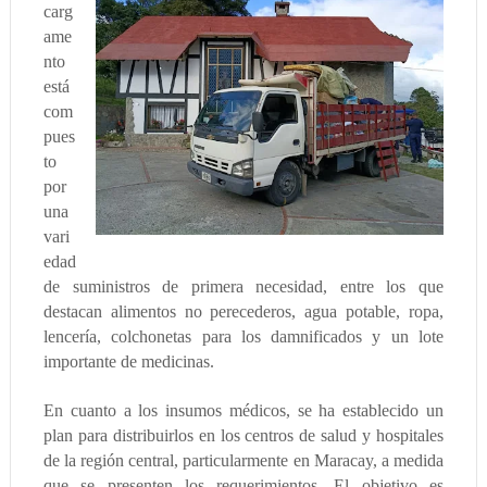
carg
ame
nto
está
com
pues
to
por
una
vari
edad
de suministros de primera necesidad, entre los que
destacan alimentos no perecederos, agua potable, ropa,
lencería, colchonetas para los damnificados y un lote
importante de medicinas.
En cuanto a los insumos médicos, se ha establecido un
plan para distribuirlos en los centros de salud y hospitales
de la región central, particularmente en Maracay, a medida
que se presenten los requerimientos. El objetivo es