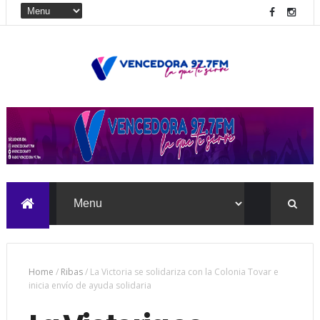
Home
/
Ribas
/
La Victoria se solidariza con la Colonia Tovar e
inicia envío de ayuda solidaria