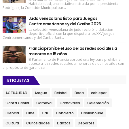
Habitabilidad, una iniciativa instruida por la presidenta
Rodríguez, la Comisión Municipal par...
Judo venezolano listo para Juegos
Centroamericanos y del Caribe 2026
La selección venezolana de judo recibió la dotación
deportiva oficial con la que disputará los XXV Juegos
Centroamericanos y del Caribe Sant...
Francia prohíbe el uso de las redes sociales a
menores de 15 años
El Parlamento de Francia aprobó una ley para prohibir el
acceso a las redes sociales a menores de quince años con
el propósito de garantizar...
ETIQUETAS
ACTUALIDAD
Aragua
Beisbol
Boda
cablepar
Canta Criolla
Carnaval
Carnavales
Celebración
Ciencia
Cine
CNE
Concierto
Criollohouse
Cultura
Curiosidades
Danzas
Deportes