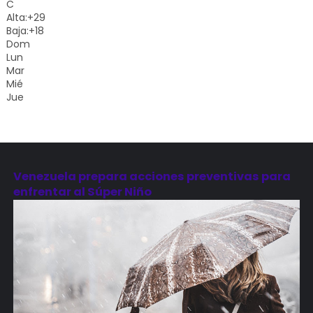
C
Alta:
+
29
Baja:
+
18
Dom
Lun
Mar
Mié
Jue
Venezuela prepara acciones preventivas para
enfrentar al Súper Niño