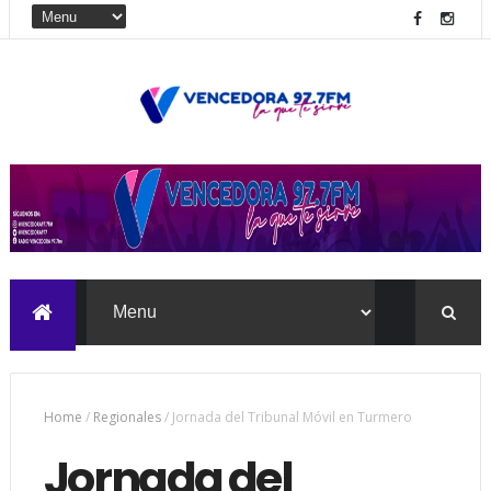
Home
/
Regionales
/
Jornada del Tribunal Móvil en Turmero
Jornada del