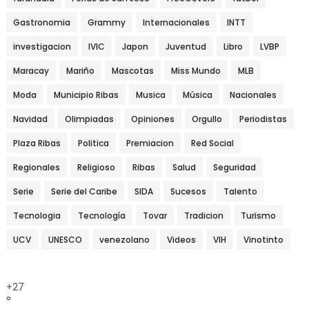
Gastronomia
Grammy
Internacionales
INTT
investigacion
IVIC
Japon
Juventud
Libro
LVBP
Maracay
Mariño
Mascotas
Miss Mundo
MLB
Moda
Municipio Ribas
Musica
Música
Nacionales
Navidad
Olimpiadas
Opiniones
Orgullo
Periodistas
Plaza Ribas
Politica
Premiacion
Red Social
Regionales
Religioso
Ribas
Salud
Seguridad
Serie
Serie del Caribe
SIDA
Sucesos
Talento
Tecnologia
Tecnología
Tovar
Tradicion
Turismo
UCV
UNESCO
venezolano
Videos
VIH
Vinotinto
+
27
°