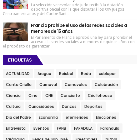
La selección venezolana de judo recibió la dotación
deportiva oficial con la que disputará los XXV Juegos
Centroamericanos y del Caribe Sant...
Francia prohíbe el uso de las redes sociales a
menores de 15 años
El Parlamento de Francia aprobó una ley para prohibir el
acceso a las redes sociales a menores de quince años con
el propósito de garantizar...
ETIQUETAS
ACTUALIDAD
Aragua
Beisbol
Boda
cablepar
Canta Criolla
Carnaval
Carnavales
Celebración
Ciencia
Cine
CNE
Concierto
Criollohouse
Cultura
Curiosidades
Danzas
Deportes
Dia del Padre
Economía
efemerides
Elecciones
Entrevista
Eventos
FANB
FARADULA
Farandula
farándula
Ferias de San José
FreeCovers
futbol